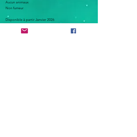
Aucun animaux
Non fumeur
Disponible à partir Janvier 2026
b7da38ca-a440-4591-82c7-
Jan 4, 2026
cb5f93fec961
SHARE this ad!
Back