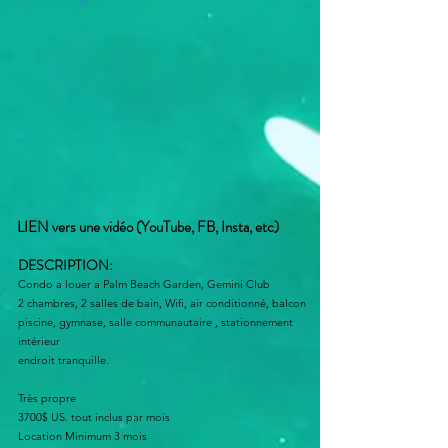
LIEN vers une vidéo (YouTube, FB, Insta, etc)
DESCRIPTION:
Condo a louer a Palm Beach Garden, Gemini Club
2 chambres, 2 salles de bain, Wifi, air conditionné, balcon
piscine, gymnase, salle communautaire , stationnement
intérieur
endroit tranquille.
Très propre
3700$ US. tout inclus par mois
Location Minimum 3 mois