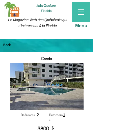
Ads
Quebec
Florida
Le Magazine Web des Québécois qui
Menu
s'intéressent à la Floride
Back
Condo
Bedrooms
2
Bathroom
2
s
3800
$