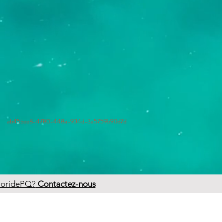
ab45bee8-4780-448a-934d-3a5759b90d7d
FloridePQ?
Contactez-nous