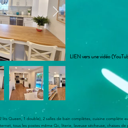
LIEN vers une vidéo (YouTube
 2 lits Queen, 1 double), 2 salles de bain complètes, cuisine complète
 internet, tous les postes même Qc, literie, laveuse sécheuse, chaises de 