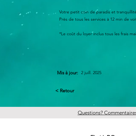
Votre petit coin de paradis et tranquillit
Près de tous les services à 12 min de v
*Le coût du loyer inclus tous les frais m
Mis à jour:
2 juill. 2025
< Retour
Questions? Commentaires?