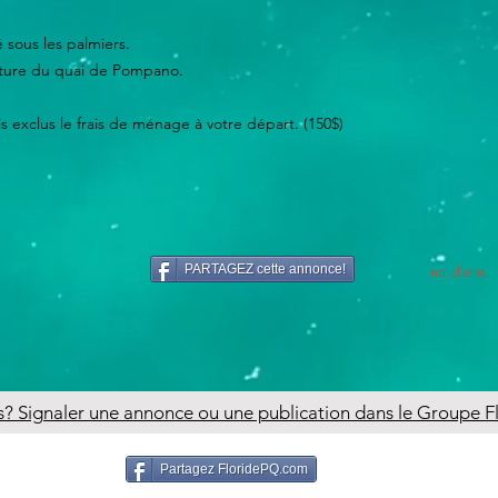
é sous les palmiers.
oiture du quai de Pompano.
ais exclus le frais de ménage à votre départ. (150$)
no. d'ann.
PARTAGEZ cette annonce!
 Signaler une annonce ou une publication dans le Groupe 
Partagez FloridePQ.com