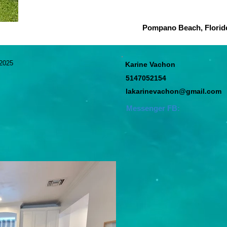
Pompano Beach, Floride
. 2025
Karine Vachon
5147052154
lakarinevachon@gmail.com
Messenger FB: