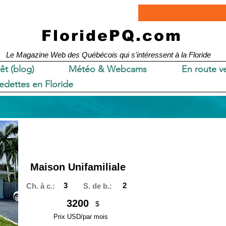
FloridePQ.com
Le Magazine Web des Québécois qui s'intéressent à la Floride
rêt (blog)
Météo & Webcams
En route ve
edettes en Floride
Maison Unifamiliale
3
2
Ch. à c.:
S. de b.:
3200
$
Prix USD/par mois