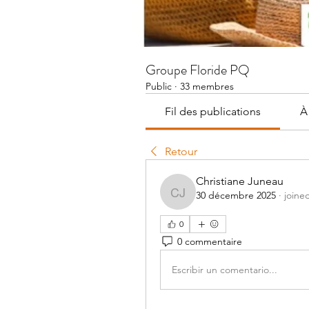
Groupe Floride PQ
Public
·
33 membres
Fil des publications
À
Retour
Christiane Juneau
30 décembre 2025
·
joine
Christiane Juneau
0
0 commentaire
Escribir un comentario...