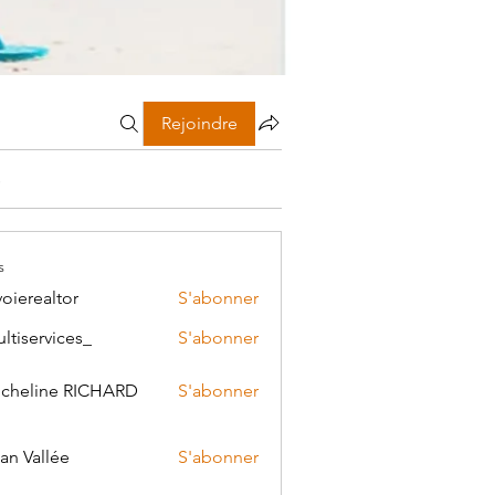
Rejoindre
s
s
voierealtor
S'abonner
ealtor
ltiservices_
S'abonner
ervices_
cheline RICHARD
S'abonner
line RICHARD
an Vallée
S'abonner
allée