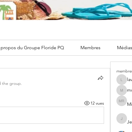
 propos du Groupe Floride PQ
Membres
Média
membre
la
lavoier
d the group.
mu
multis
12 vues
Mi
Miche
Je
Jean V